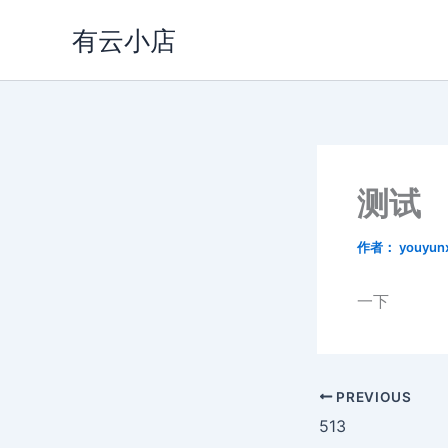
跳
有云小店
至
内
容
测试
作者：
youyun
一下
PREVIOUS
513