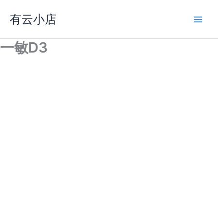
跳
有云小店
至
内
容
一敏D3