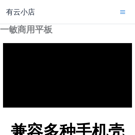
跳
有云小店
至
内
容
一敏商用平板
Falco
兼容多种手机壳