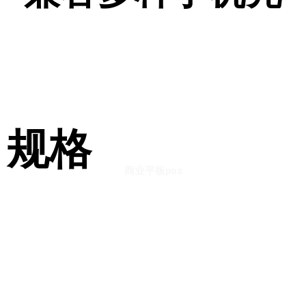
n2
规格
商业平板pos